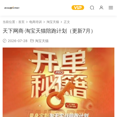
当前位置：
首页
电商培训
淘宝天猫
正文
天下网商·淘宝天猫陪跑计划（更新7月）
2026-07-28
淘宝天猫