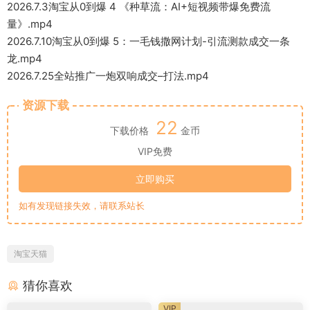
2026.7.3淘宝从0到爆 4 《种草流：AI+短视频带爆免费流
量》.mp4
2026.7.10淘宝从0到爆 5：一毛钱撒网计划-引流测款成交一条
龙.mp4
2026.7.25全站推广一炮双响成交–打法.mp4
资源下载
22
下载价格
金币
VIP免费
立即购买
如有发现链接失效，请联系站长
淘宝天猫
猜你喜欢
VIP