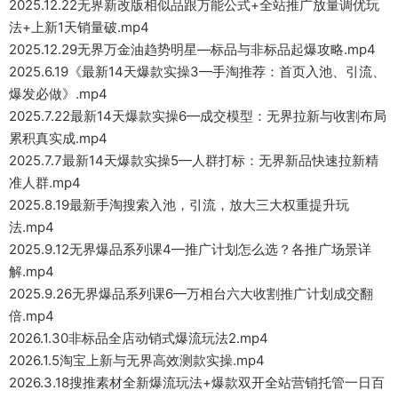
2025.12.22无界新改版相似品跟万能公式+全站推广放量调优玩
法+上新1天销量破.mp4
2025.12.29无界万金油趋势明星—标品与非标品起爆攻略.mp4
2025.6.19《最新14天爆款实操3—手淘推荐：首页入池、引流、
爆发必做》.mp4
2025.7.22最新14天爆款实操6—成交模型：无界拉新与收割布局
累积真实成.mp4
2025.7.7最新14天爆款实操5—人群打标：无界新品快速拉新精
准人群.mp4
2025.8.19最新手淘搜索入池，引流，放大三大权重提升玩
法.mp4
2025.9.12无界爆品系列课4—推广计划怎么选？各推广场景详
解.mp4
2025.9.26无界爆品系列课6—万相台六大收割推广计划成交翻
倍.mp4
2026.1.30非标品全店动销式爆流玩法2.mp4
2026.1.5淘宝上新与无界高效测款实操.mp4
2026.3.18搜推素材全新爆流玩法+爆款双开全站营销托管一日百