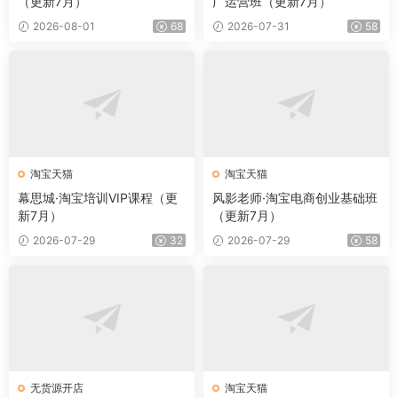
（更新7月）
广运营班（更新7月）
2026-08-01
68
2026-07-31
58
淘宝天猫
淘宝天猫
幕思城·淘宝培训VIP课程（更
风影老师·淘宝电商创业基础班
新7月）
（更新7月）
2026-07-29
32
2026-07-29
58
无货源开店
淘宝天猫