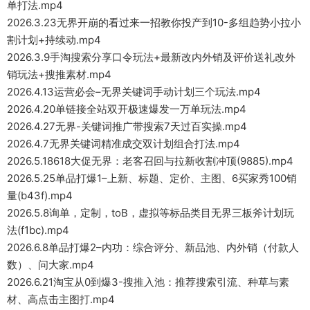
单打法.mp4
2026.3.23无界开崩的看过来一招教你投产到10-多组趋势小拉小
割计划+持续动.mp4
2026.3.9手淘搜索分享口令玩法+最新改内外销及评价送礼改外
销玩法+搜推素材.mp4
2026.4.13运营必会–无界关键词手动计划三个玩法.mp4
2026.4.20单链接全站双开极速爆发一万单玩法.mp4
2026.4.27无界-关键词推广带搜索7天过百实操.mp4
2026.4.7无界关键词精准成交双计划组合打法.mp4
2026.5.18618大促无界：老客召回与拉新收割冲顶(9885).mp4
2026.5.25单品打爆1–上新、标题、定价、主图、6买家秀100销
量(b43f).mp4
2026.5.8询单，定制，toB，虚拟等标品类目无界三板斧计划玩
法(f1bc).mp4
2026.6.8单品打爆2–内功：综合评分、新品池、内外销（付款人
数）、问大家.mp4
2026.6.21淘宝从0到爆3-搜推入池：推荐搜索引流、种草与素
材、高点击主图打.mp4