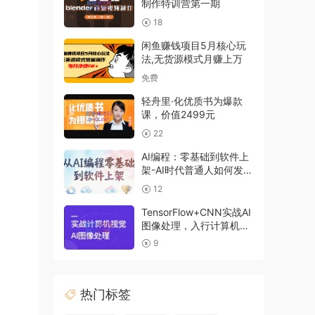
制作特训营第一期
18
闲鱼赚钱项目5月核心玩
法,无货源模式月赚上万
免费
轻舟里·化优质书为爆款
课，价值2499元
22
AI编程：零基础到软件上
架-AI时代普通人如何发布
软件
12
TensorFlow+CNN实战AI
图像处理，入行计算机视
觉
9
热门标签