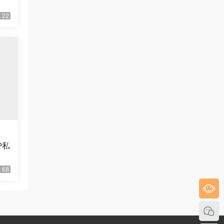
22
P私
68