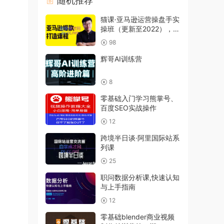
随机推荐
猫课·亚马逊运营操盘手实
操班（更新至2022），价
值3980元
98
辉哥AI训练营
8
零基础入门学习熊掌号、
百度SEO实战操作
12
跨境半日谈·阿里国际站系
列课
25
职问数据分析课,快速认知
与上手指南
12
零基础blender商业视频