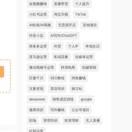
短视频赚钱
直播带货
个人提升
小红书运营
淘宝天猫
TikTok
AI绘画/AI视频
无货源开店
其他项目
抖音小店
Ai写作/ChatGPT
拼多多运营
外贸
个人IP
本地生活
亚马逊运营
私域流量
自媒体运营
微信视频号运营
跨境电商
拍摄剪辑
巨量千川
SEO教程
闲鱼赚钱
文案变现
英语培训
独立站
deepseek
销售成交训练
google
微商培训
写作赚钱
公众号项目
职场
管理培训
投资理财
无人直播
社群运营