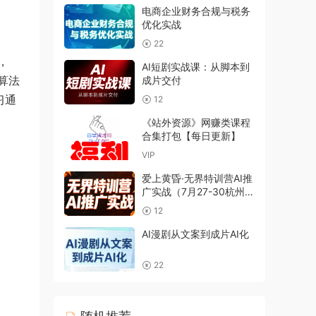
电商企业财务合规与税务
优化实战
22
，
AI短剧实战课：从脚本到
算法
成片交付
习通
12
《站外资源》网赚类课程
合集打包【每日更新】
VIP
爱上黄昏·无界特训营AI推
广实战（7月27-30杭州线
下课）【音频+字幕
12
+pdf】
AI漫剧从文案到成片AI化
22