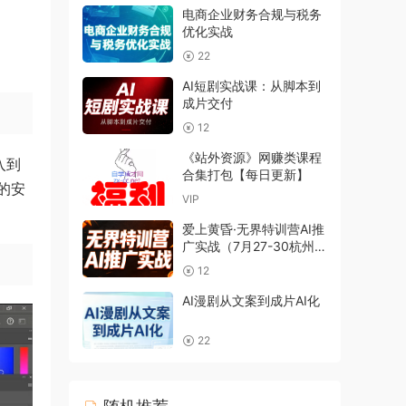
电商企业财务合规与税务
优化实战
22
AI短剧实战课：从脚本到
成片交付
12
《站外资源》网赚类课程
入到
合集打包【每日更新】
的安
VIP
爱上黄昏·无界特训营AI推
广实战（7月27-30杭州线
下课）【音频+字幕
12
+pdf】
AI漫剧从文案到成片AI化
22