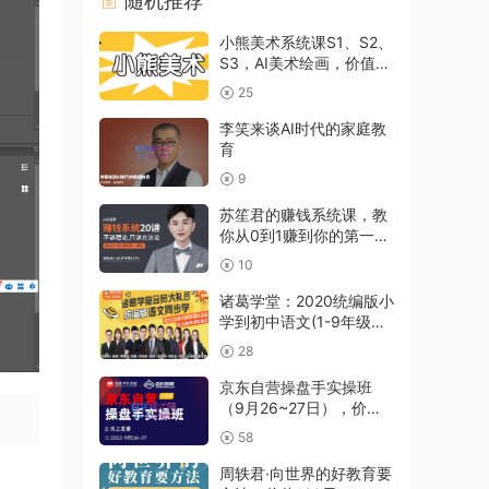
随机推荐
小熊美术系统课S1、S2、
S3，AI美术绘画，价值
2800元
25
李笑来谈AI时代的家庭教
育
9
苏笙君的赚钱系统课，教
你从0到1赚到你的第一桶
金
10
诸葛学堂：2020统编版小
学到初中语文(1-9年级春
秋季合集)
28
京东自营操盘手实操班
（9月26~27日），价值
4980元
58
周轶君·向世界的好教育要