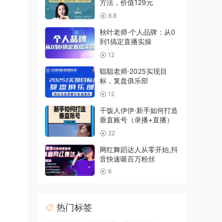
方法，价值129元
8.8
秋叶老师·个人品牌：从0
到1搞定直播实操
12
聪聪老师·2025实现目
标，复盘俱乐部
12
干饭人伊伊·新手如何打造
垂直账号（录播+直播）
22
网红舞蹈达人从零开始,抖
音快速吸百万粉丝
6
热门标签