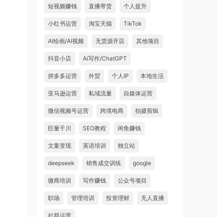
短视频赚钱
直播带货
个人提升
小红书运营
淘宝天猫
TikTok
AI绘画/AI视频
无货源开店
其他项目
抖音小店
Ai写作/ChatGPT
拼多多运营
外贸
个人IP
本地生活
亚马逊运营
私域流量
自媒体运营
微信视频号运营
跨境电商
拍摄剪辑
巨量千川
SEO教程
闲鱼赚钱
文案变现
英语培训
独立站
deepseek
销售成交训练
google
微商培训
写作赚钱
公众号项目
职场
管理培训
投资理财
无人直播
社群运营