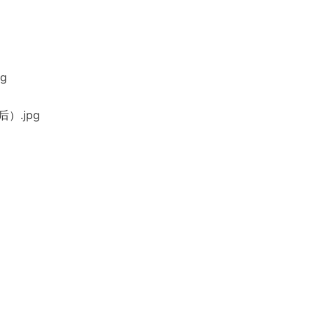
g
）.jpg