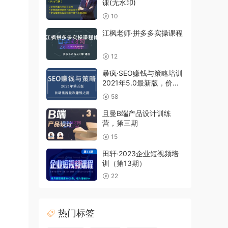
课(无水印)
10
江枫老师·拼多多实操课程
12
暴疯·SEO赚钱与策略培训
2021年5.0最新版，价值
1800元
58
且曼B端产品设计训练
营，第三期
15
田轩·2023企业短视频培
训（第13期）
22
热门标签