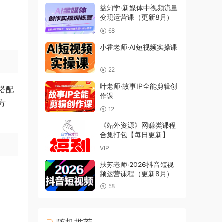
益知学·新媒体中视频流量
变现运营课（更新8月）
68
小霍老师·AI短视频实操课
22
叶老师·故事IP全能剪辑创
搭配
作课
方
12
《站外资源》网赚类课程
合集打包【每日更新】
VIP
扶苏老师·2026抖音短视
频运营课程（更新8月）
58