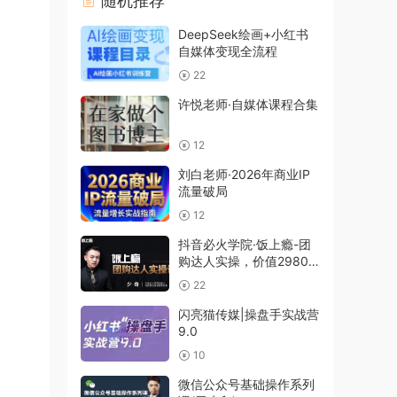
随机推荐
DeepSeek绘画+小红书
自媒体变现全流程
22
许悦老师·自媒体课程合集
12
刘白老师·2026年商业IP
流量破局
12
抖音必火学院·饭上瘾-团
购达人实操，价值2980
元
22
闪亮猫传媒|操盘手实战营
9.0
10
微信公众号基础操作系列