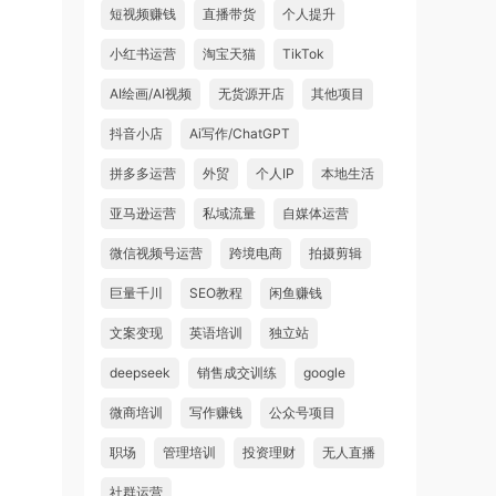
短视频赚钱
直播带货
个人提升
小红书运营
淘宝天猫
TikTok
AI绘画/AI视频
无货源开店
其他项目
抖音小店
Ai写作/ChatGPT
拼多多运营
外贸
个人IP
本地生活
亚马逊运营
私域流量
自媒体运营
微信视频号运营
跨境电商
拍摄剪辑
巨量千川
SEO教程
闲鱼赚钱
文案变现
英语培训
独立站
deepseek
销售成交训练
google
微商培训
写作赚钱
公众号项目
职场
管理培训
投资理财
无人直播
社群运营