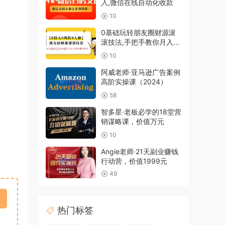
入,微信在线自动化收款
10
0基础玩转朋友圈财源滚
滚技法,手把手教你月入10
万(30节课+PDF)
10
阿威老师·亚马逊广告案例
高阶实操课（2024）
58
智多星·老板必学的18堂营
销谋略课，价值万元
10
Angie老师·21天副业赚钱
行动营，价值1999元
49
热门标签