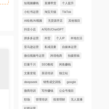
短视频赚钱
直播带货
个人提升
小红书运营
淘宝天猫
TikTok
AI绘画/AI视频
无货源开店
其他项目
抖音小店
Ai写作/ChatGPT
拼多多运营
外贸
个人IP
本地生活
亚马逊运营
私域流量
自媒体运营
微信视频号运营
跨境电商
拍摄剪辑
巨量千川
SEO教程
闲鱼赚钱
文案变现
英语培训
独立站
deepseek
销售成交训练
google
微商培训
写作赚钱
公众号项目
职场
管理培训
投资理财
无人直播
社群运营