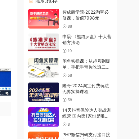
随机推荐
智成商学院·2022淘宝必
修课，价值7998元
88
申晨·《熊猫罗盘》十大营
销方法论
10
闲鱼实操课：从起号到爆
单，手把手带你吃透二手
电商
58
隆哥·2024淘宝付费玩法
无界实操课程
58
14天抖音保险达人实战训
练营 国内第1家也是唯一
一家
8
PHP微信扫码支付接口接