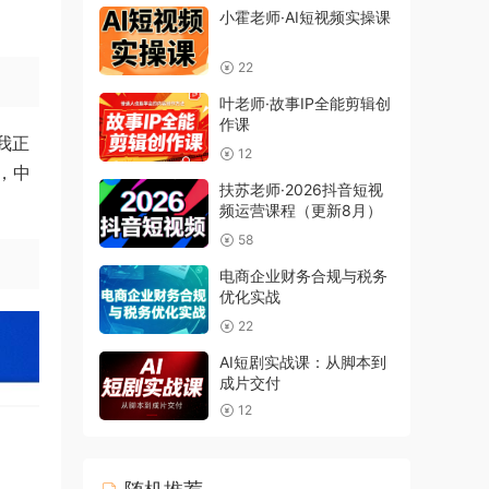
小霍老师·AI短视频实操课
22
叶老师·故事IP全能剪辑创
作课
我正
12
，中
扶苏老师·2026抖音短视
频运营课程（更新8月）
58
电商企业财务合规与税务
优化实战
22
AI短剧实战课：从脚本到
成片交付
12