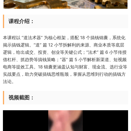
课程介绍：
本课程以 “道法术器” 为核心框架，搭配 18 个搞钱锦囊，系统化
揭示搞钱逻辑。“道” 篇 12 小节拆解利的来源、商业本质等底层
逻辑，给出成交、投资、创业等关键公式；“法术” 篇 6 小节传授
借杠杆、抓趋势等搞钱策略；“器” 篇 5 小节解析新渠道、短视频
电商等提效工具。18 锦囊更涵盖认知与财富、现金流、选行业等
实战要点，助力突破搞钱思维瓶颈，掌握从思维到行动的搞钱方
法论。
视频截图：