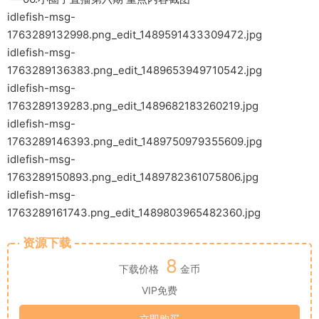
idlefish-msg-
1763289132998.png_edit_1489591433309472.jpg
idlefish-msg-
1763289136383.png_edit_1489653949710542.jpg
idlefish-msg-
1763289139283.png_edit_1489682183260219.jpg
idlefish-msg-
1763289146393.png_edit_1489750979355609.jpg
idlefish-msg-
1763289150893.png_edit_1489782361075806.jpg
idlefish-msg-
1763289161743.png_edit_1489803965482360.jpg
资源下载
8
下载价格
金币
VIP免费
立即购买