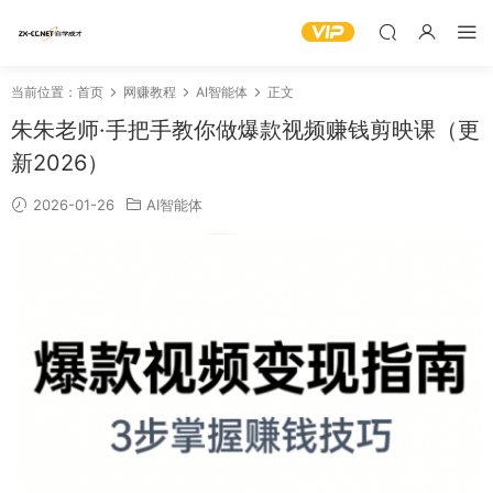
当前位置：
首页
网赚教程
AI智能体
正文
朱朱老师·手把手教你做爆款视频赚钱剪映课（更
新2026）
2026-01-26
AI智能体