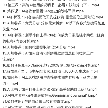
09.第三课：高阶AI使用的说明书（必看）认知篇（下）.mp4
10.第四课：AI会议智囊团24h营业的战略军师.mp4
11.AI加餐课：内容链接提取工具提效篇-批量提取主页笔记.mp4
12.AI加餐课：竞品分析-爆款元素拆解10k以下内容策划编导彻底
失业.mp4
13.AI加餐课：新手小白上手-dia如何成为日常最强小助理（随身
的电商+内容分析.mp4
14.AI加餐课：如何批量提取笔记xAI分析.mp4
15.AI加餐课：AI如何自动化拆解爆款封面及如何拉片工作
流.mp4
16.如何使用豆包-Claude进行200篇笔记提取+竞品分析.mp4
17.解放生产力：飞书多维表实现自动化1000+AI生成图.mp4
18.如何基于AI工具找到用户直接需求和内容模版（品类长尾
词）.mp4
19.AI读书：如何打开上帝之眼-靠近高手帮助自己落地.mp4
20.AI视觉专栏-ai多维表插件vsGemininanobanana(1).mp4
21.如何使用ai帮助自己做出转化型爆文.mp4
22.AI写内容：如何使用ai帮助自己做出转化型爆文.mp4