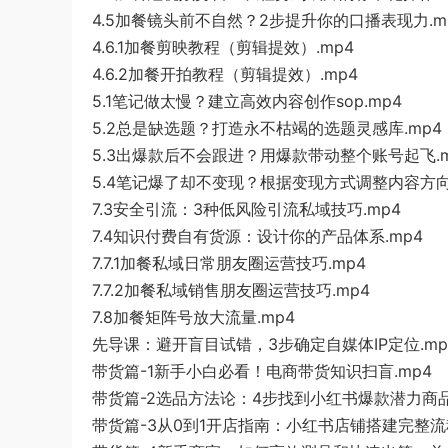
4.5加餐镜头前不自然？2步提升你的口播表现力.m
4.6.1加餐剪映教程（剪辑提效）.mp4
4.6.2加餐开拍教程（剪辑提效）.mp4
5.1笔记做太慢？建立高效内容创作sop.mp4
5.2总是缺选题？打造永不枯竭的选题灵感库.mp4
5.3出爆款后不会跟进？用爆款带动整个账号起飞.m
5.4笔记爆了却不变现？根据变现方式调整内容方向.
7.3安全引流：3种低风险引流私域技巧.mp4
7.4知识付费自有货源：设计你的产品体系.mp4
7.7.1加餐私域日常朋友圈运营技巧.mp4
7.7.2加餐私域销售朋友圈运营技巧.mp4
7.8加餐矩阵号放大流量.mp4
先导课：避开盲目试错，3步确定自媒体IP定位.mp
带货篇-1新手小白必看！电商带货知识扫盲.mp4
带货篇-2选品方法论：4步找到小红书爆款潜力商品
带货篇-3从0到1开店指南：小红书店铺搭建完整流程