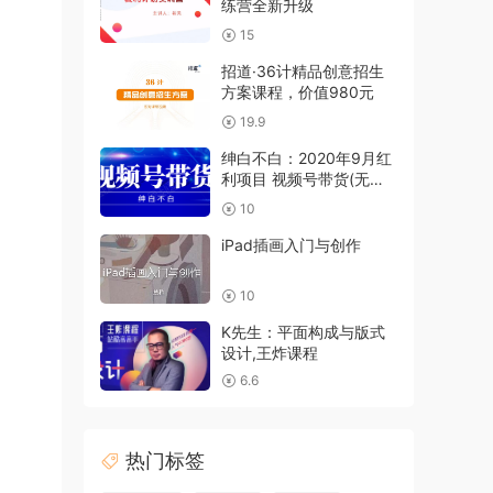
练营全新升级
15
招道·36计精品创意招生
方案课程，价值980元
19.9
绅白不白：2020年9月红
利项目 视频号带货(无水
印)
10
iPad插画入门与创作
10
K先生：平面构成与版式
设计,王炸课程
6.6
热门标签