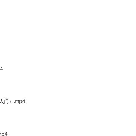
4
入门）.mp4
p4