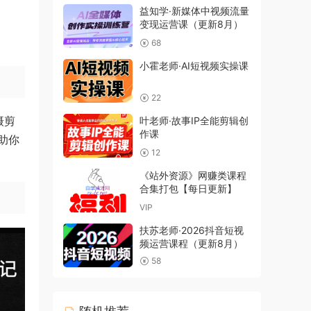
益知学·新媒体中视频流量
变现运营课（更新8月）
68
小霍老师·AI短视频实操课
22
摄剪
叶老师·故事IP全能剪辑创
作课
助你
12
《站外资源》网赚类课程
合集打包【每日更新】
VIP
扶苏老师·2026抖音短视
频运营课程（更新8月）
58