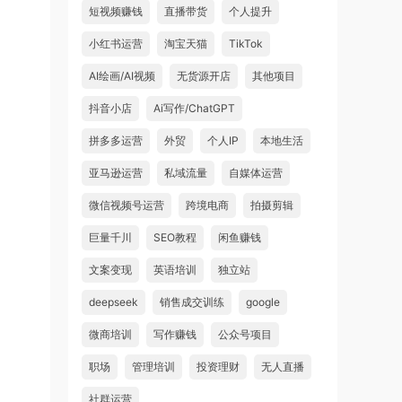
短视频赚钱
直播带货
个人提升
小红书运营
淘宝天猫
TikTok
AI绘画/AI视频
无货源开店
其他项目
抖音小店
Ai写作/ChatGPT
拼多多运营
外贸
个人IP
本地生活
亚马逊运营
私域流量
自媒体运营
微信视频号运营
跨境电商
拍摄剪辑
巨量千川
SEO教程
闲鱼赚钱
文案变现
英语培训
独立站
deepseek
销售成交训练
google
微商培训
写作赚钱
公众号项目
职场
管理培训
投资理财
无人直播
社群运营