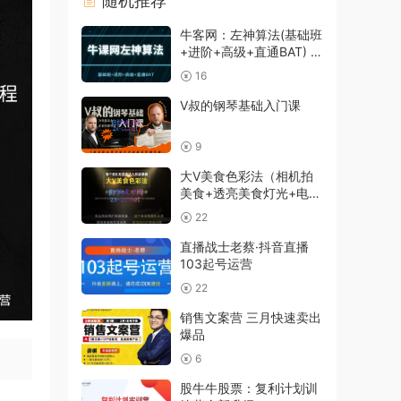
随机推荐
牛客网：左神算法(基础班
+进阶+高级+直通BAT) 共
35G(价值1999)
16
V叔的钢琴基础入门课
9
大V美食色彩法（相机拍
美食+透亮美食灯光+电脑
剪映调色），价值1680元
22
直播战士老蔡·抖音直播
103起号运营
22
销售文案营 三月快速卖出
爆品
6
股牛牛股票：复利计划训