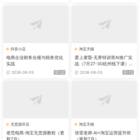
抖音小店
淘宝天猫
电商企业财务合规与税务优化
爱上黄昏·无界特训营AI推广实
实战
战（7月27-30杭州线下课）
【音频+字幕+pdf】
2026-08-05
22
2026-08-03
12
无货源开店
淘宝天猫
老范电商·淘宝无货源教程（更
张雷老师·AI+淘宝运营提升班
新7月）
（更新7月）