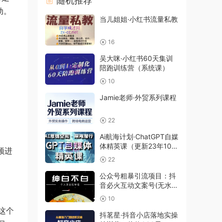
随机推荐
动。
当儿姐姐·小红书流量私教
16
吴大咪·小红书60天集训
陪跑训练营（系统课）
10
Jamie老师·外贸系列课程
22
Ai航海计划·ChatGPT自媒
体精英课（更新23年10
频进
月）
22
公众号粗暴引流项目：抖
音必火互动文案号(无水
印)
10
这个
抖茗星·抖音小店落地实操