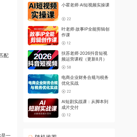
小霍老师·AI短视频实操课
22
叶老师·故事IP全能剪辑创
作课
12
扶苏老师·2026抖音短视
匹配
频运营课程（更新8月）
58
电商企业财务合规与税务
优化实战
22
AI短剧实战课：从脚本到
成片交付
12
你是一