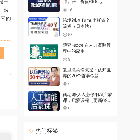
是一
特训营，价值666元
。然
16
，它的
跨境刘叔·Temu半托管全
流程（日本站）
58
薛奔-excel在人力资源管
理中的应用
9
复旦徐英瑾教授：认知世
界的20个哲学命题
9
鹤老师·人人必修的AI启蒙
课，启蒙课程（更新69节
含工具篇）
8
热门标签