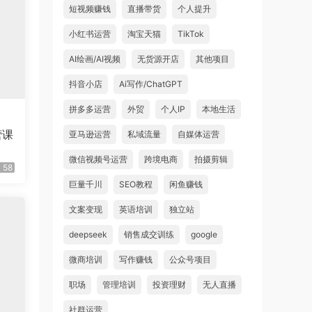
短视频赚钱
直播带货
个人提升
小红书运营
淘宝天猫
TikTok
AI绘画/AI视频
无货源开店
其他项目
抖音小店
Ai写作/ChatGPT
拼多多运营
外贸
个人IP
本地生活
营课
亚马逊运营
私域流量
自媒体运营
微信视频号运营
跨境电商
拍摄剪辑
58
巨量千川
SEO教程
闲鱼赚钱
文案变现
英语培训
独立站
deepseek
销售成交训练
google
微商培训
写作赚钱
公众号项目
职场
管理培训
投资理财
无人直播
社群运营