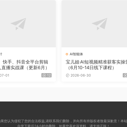
计
AI智能体
、快手、抖音全平台剪辑
宝儿姐·AI短视频精准获客实操
人直播实战课（更新6月）​
（6月10-14日线下课程）
07-01
12
2026-06-30
关，如果您认为侵犯了您的合法权益,请联系我们删除，并向所有持版权者致最深歉意！
自觉下载后24小时内删除，如果您喜欢该资料，请支持正版！