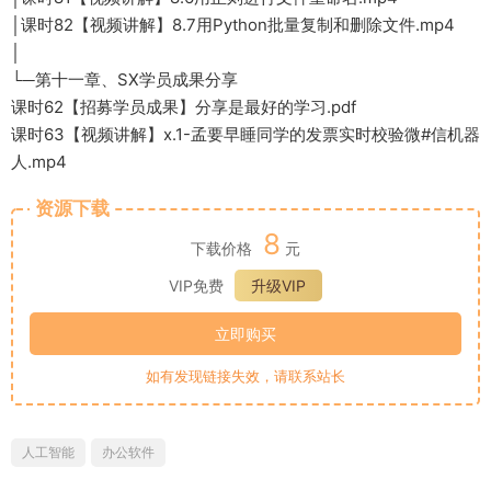
│课时82【视频讲解】8.7用Python批量复制和删除文件.mp4
│
└─第十一章、SX学员成果分享
课时62【招募学员成果】分享是最好的学习.pdf
课时63【视频讲解】x.1-孟要早睡同学的发票实时校验微#信机器
人.mp4
资源下载
8
下载价格
元
VIP免费
升级VIP
立即购买
如有发现链接失效，请联系站长
人工智能
办公软件