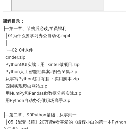
课程目录：
├─第一章、节购后必读,学员福利
││01为什么要学习办公自动化.mp4
││
│└─02-04课件
│cmder.zip
│PythonGUI实战：用Tkinter做项目.zip
│Python人工智能经典案#例合￥集.zip
│从零写Python练手项目：实用脚本.zip
│四周实现爬虫网站.zip
│用NumPy和Pandas做数据分析实战.zip
│用Python自动办公做职场高手.zip
│
├─第二章、S0Python基础，从零到一
││05【配套书籍】20万读#者喜爱的《编程小白的第一本Python