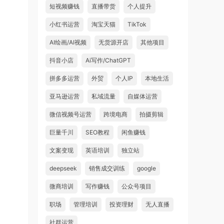
短视频赚钱
直播带货
个人提升
小红书运营
淘宝天猫
TikTok
AI绘画/AI视频
无货源开店
其他项目
抖音小店
Ai写作/ChatGPT
拼多多运营
外贸
个人IP
本地生活
亚马逊运营
私域流量
自媒体运营
微信视频号运营
跨境电商
拍摄剪辑
巨量千川
SEO教程
闲鱼赚钱
文案变现
英语培训
独立站
deepseek
销售成交训练
google
微商培训
写作赚钱
公众号项目
职场
管理培训
投资理财
无人直播
社群运营