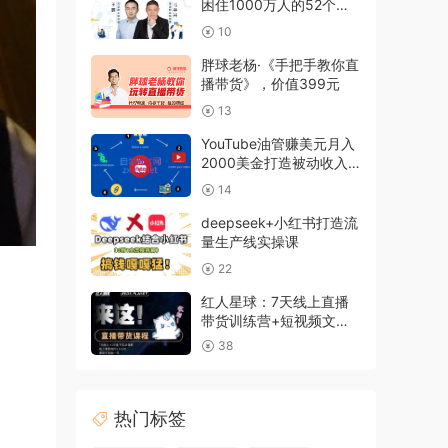
困住1000万人的52个职
场难题
10
胖球老杨·《手把手教你直
播带货》，价值399元
13
YouTube油管赚美元月入
2000美金打造被动收入
体系
14
deepseek+小红书打造流
量生产线实操课
22
红人星球：7天线上直播
带货训练营+短视频文案
写作课
38
热门标签