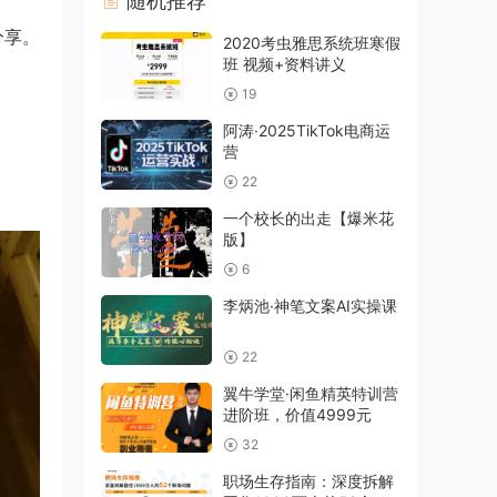
随机推荐
分享。
2020考虫雅思系统班寒假
班 视频+资料讲义
19
阿涛·2025TikTok电商运
营
22
一个校长的出走【爆米花
版】
6
李炳池·神笔文案AI实操课
22
翼牛学堂·闲鱼精英特训营
进阶班，价值4999元
32
职场生存指南：深度拆解