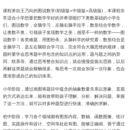
课程来自王乃向的图说数学(初级版+中级版+高级版)，本课程非
常适合小学想要把数学学好的并希望能打下奥数基础的小学生
们。图说数学，全脑学习，左脑右脑手拉手，数形结合学数学，
让奥数不奥，引领孩子发现数学之美，感受不一样的数学——图
说数学！各类难题，用图秒杀。从脑科学的研究看，数形结合是
全脑学习，是左右脑联合学习法，完全符合大脑思维的规律，做
题时要学会思考题中所包含的知识点的运用，题与题之间的异
同、联系等。通过思考整合知识点，就会慢慢提炼出思路，以后
再解这类题就会顺畅很多。每思考一次就会加深一次印象，也会
逐渐形成自己的知识体系。
小学阶段，通过画图将题目中蕴含的抽象数量关系以形象、直观
的方式表达出来，能有效帮助孩子理解、分析、解决问题。掌握
了这一方法，就可以对多种题型进行快速、准确的求解。
初中阶段，学习各个领域都有图形内容。数轴、函数图像、统计
图、实践操作和设计、空间等处处有图。能够正确画、善于通过