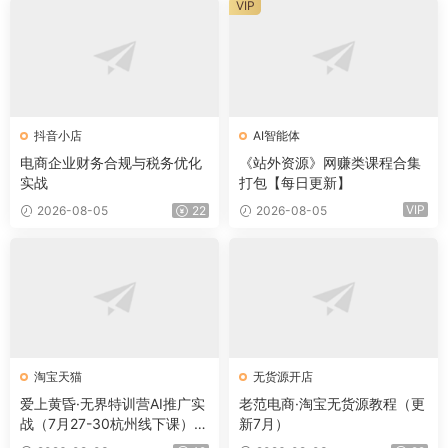
VIP
抖音小店
AI智能体
电商企业财务合规与税务优化
《站外资源》网赚类课程合集
实战
打包【每日更新】
VIP
2026-08-05
22
2026-08-05
淘宝天猫
无货源开店
爱上黄昏·无界特训营AI推广实
老范电商·淘宝无货源教程（更
战（7月27-30杭州线下课）
新7月）
【音频+字幕+pdf】