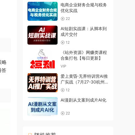
电商企业财务合规与税务
优化实战
22
AI短剧实战课：从脚本到
成片交付
12
《站外资源》网赚类课程
合集打包【每日更新】
策略
VIP
播答
爱上黄昏·无界特训营AI推
广实战（7月27-30杭州线
下课）【音频+字幕
12
+pdf】
AI漫剧从文案到成片AI化
22