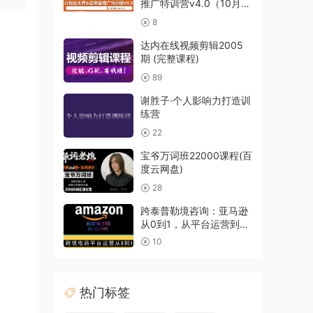
推广特训营v4.0（10月泉
州线下录音课）
8
达内在线视频剪辑2005
期 (完整课程)
89
谢胜子·个人影响力打造训
练营
22
宝爷万词班22000课程(百
度云网盘)
28
跨泰普勒境咨询：亚马逊
从0到1，从平台运营到广
告推广，价值399元
10
热门标签