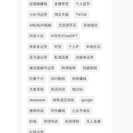
短视频赚钱
直播带货
个人提升
小红书运营
淘宝天猫
TikTok
AI绘画/AI视频
无货源开店
其他项目
抖音小店
Ai写作/ChatGPT
拼多多运营
外贸
个人IP
本地生活
亚马逊运营
私域流量
自媒体运营
微信视频号运营
跨境电商
拍摄剪辑
巨量千川
SEO教程
闲鱼赚钱
文案变现
英语培训
独立站
deepseek
销售成交训练
google
微商培训
写作赚钱
公众号项目
职场
管理培训
投资理财
无人直播
社群运营