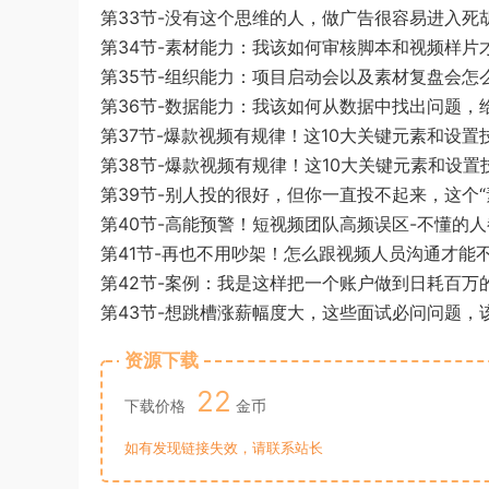
第33节-没有这个思维的人，做广告很容易进入死胡
第34节-素材能力：我该如何审核脚本和视频样片才
第35节-组织能力：项目启动会以及素材复盘会怎么
第36节-数据能力：我该如何从数据中找出问题，给
第37节-爆款视频有规律！这10大关键元素和设置
第38节-爆款视频有规律！这10大关键元素和设置
第39节-别人投的很好，但你一直投不起来，这个“
第40节-高能预警！短视频团队高频误区-不懂的人
第41节-再也不用吵架！怎么跟视频人员沟通才能
第42节-案例：我是这样把一个账户做到日耗百万的
第43节-想跳槽涨薪幅度大，这些面试必问问题，该
资源下载
22
下载价格
金币
如有发现链接失效，请联系站长