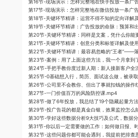
第16节-现场演示：怎样完整地在快手投放一条广告
第17节-现场演示：怎样完整地在微信投放一条广告
第18节-关键环节精讲：运营不得不知的定向详解及
第19节-关键环节精讲：广告投放的命脉：预算和出
第20节-关键环节精讲：同样是文案，凭什么你能更
第21节-关键环节精讲：创意分类和标签详解及使用
第22节-关键环节精讲：最容易忽略的“王者”——
第23节-案例：用了上面这些方法，我一个月拿到了5
第24节-手把手教你度过新人期：新人接新客户全流
第25节-0基础想入行，简历、面试这么做，被录取概
第26节-公司里不会教你、但出了事就扣钱的操作红
第27节-一门价值百万的风险防控课.mp4
第28节-做了6年投放，我总结了19个隐藏起量方法
第29节-投广告花的都是真金白银，效果监控怎么能
第30节-学好这些数据分析9大技巧及公式，数据分
第31节-你以后一定需要做的工作：如何做日报、时
第32节-这些问题你都可能会遇到，我提前把排查思