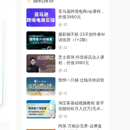
随机推荐
亚马逊跨境电商vip课程，
价值3980元
22
摄影猫不斩·23天创作者AI
训练营（1+2期）
22
芝士星球·抖音探店达人课
程，价值3980元
22
剽悍一只猫·过钱关特训营
12
淘宝客基础视频教程 新手
也能轻松月入过万(无水
印)
10
阿呆·万相台无界-达摩盘