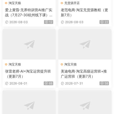
淘宝天猫
无货源开店
爱上黄昏·无界特训营AI推广实
老范电商·淘宝无货源教程（更
战（7月27-30杭州线下课）
新7月）
【音频+字幕+pdf】
2026-08-03
12
2026-08-03
22
淘宝天猫
淘宝天猫
张雷老师·AI+淘宝运营提升班
美迪电商·淘宝高级运营班+推
（更新7月）
广运营班（更新7月）
2026-08-01
68
2026-07-31
58