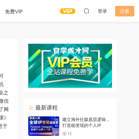
登录
注册
免费VIP
时
机
业之
微信
最新课程
了网
课》
建立海外社媒底层逻辑，
打造能变现的个人IP
恩于
12