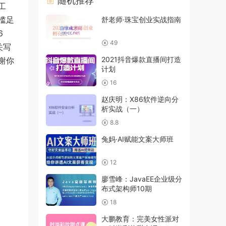
随机推荐
工
槛足
舒老师·珠宝创业实战指南
6
49
关写
2021抖音爆款直播间打造
谢你
计划
16
赵庆明：X86软件逆向分
析实战（一）
8.8
兔妈·AI赋能文案大师班
12
廖雪峰：JavaEE企业级分
布式架构师10期
18
大鹏教育：完美女性派对