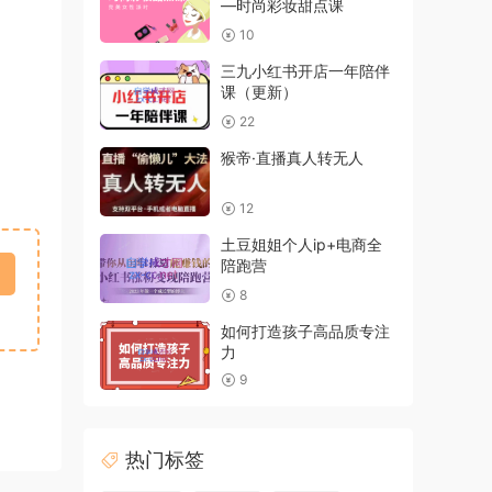
—时尚彩妆甜点课
10
三九小红书开店一年陪伴
课（更新）
22
猴帝·直播真人转无人
12
土豆姐姐个人ip+电商全
陪跑营
8
如何打造孩子高品质专注
力
9
热门标签