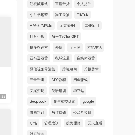
短视频赚钱
直播带货
个人提升
小红书运营
淘宝天猫
TikTok
AI绘画/AI视频
无货源开店
其他项目
抖音小店
Ai写作/ChatGPT
拼多多运营
外贸
个人IP
本地生活
亚马逊运营
私域流量
自媒体运营
微信视频号运营
跨境电商
拍摄剪辑
巨量千川
SEO教程
闲鱼赚钱
文案变现
英语培训
独立站
22
deepseek
销售成交训练
google
微商培训
写作赚钱
公众号项目
职场
管理培训
投资理财
无人直播
社群运营