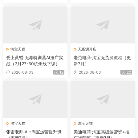
淘宝天猫
无货源开店
爱上黄昏·无界特训营AI推广实
老范电商·淘宝无货源教程（更
战（7月27-30杭州线下课）
新7月）
【音频+字幕+pdf】
2026-08-03
12
2026-08-03
22
淘宝天猫
淘宝天猫
张雷老师·AI+淘宝运营提升班
美迪电商·淘宝高级运营班+推
（更新7月）
广运营班（更新7月）