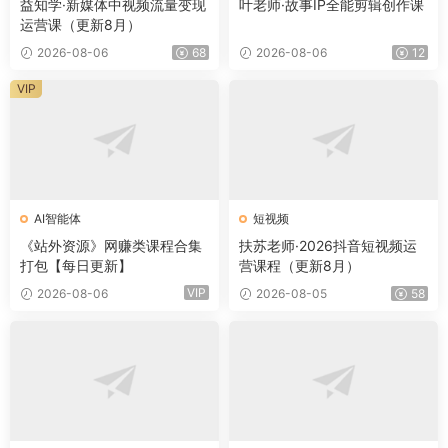
益知学·新媒体中视频流量变现
叶老师·故事IP全能剪辑创作课
运营课（更新8月）
2026-08-06
68
2026-08-06
12
VIP
AI智能体
短视频
《站外资源》网赚类课程合集
扶苏老师·2026抖音短视频运
打包【每日更新】
营课程（更新8月）
VIP
2026-08-06
2026-08-05
58