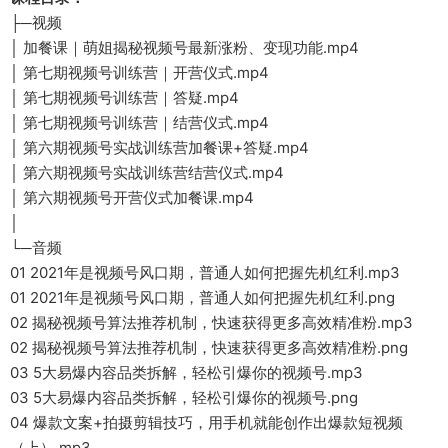
├─视频
│ 加餐课｜萌姐揭秘视频号最新涨粉、变现功能.mp4
│ 第七期视频号训练营｜开营仪式.mp4
│ 第七期视频号训练营｜答疑.mp4
│ 第七期视频号训练营｜结营仪式.mp4
│ 第六期视频号实战训练营加餐课+答疑.mp4
│ 第六期视频号实战训练营结营仪式.mp4
│ 第六期视频号开营仪式加餐课.mp4
│
└─音频
01 2021年是视频号风口期，普通人如何把握先机红利.mp3
01 2021年是视频号风口期，普通人如何把握先机红利.png
02 揭秘视频号算法推荐机制，快速获得更多高效精准粉.mp3
02 揭秘视频号算法推荐机制，快速获得更多高效精准粉.png
03 5大易爆内容品类拆解，轻松引爆你的视频号.mp3
03 5大易爆内容品类拆解，轻松引爆你的视频号.png
04 爆款文案+拍摄剪辑技巧，用手机就能创作出爆款短视频
（上）.mp3