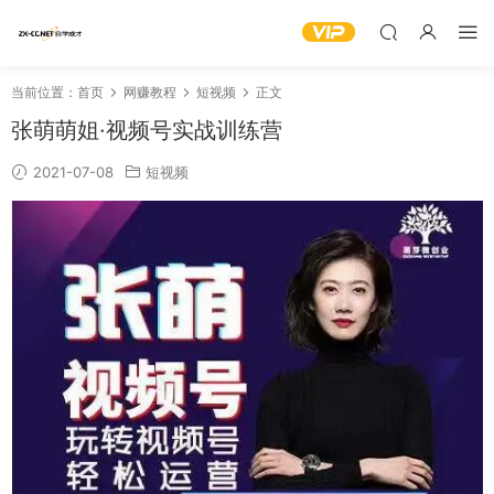
当前位置：
首页
网赚教程
短视频
正文
张萌萌姐·视频号实战训练营
2021-07-08
短视频