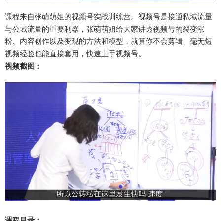
课程来自张萌萌姐的视频号实战训练营。视频号是接通私域流量
与公域流量的重要利器，张萌萌姐给大家讲透视频号的裂变涨
粉、内容创作以及变现的方法和模型，就算你不会剪辑、毫无短
视频经验也能直接套用，快速上手视频号。
视频截图：
课程目录：