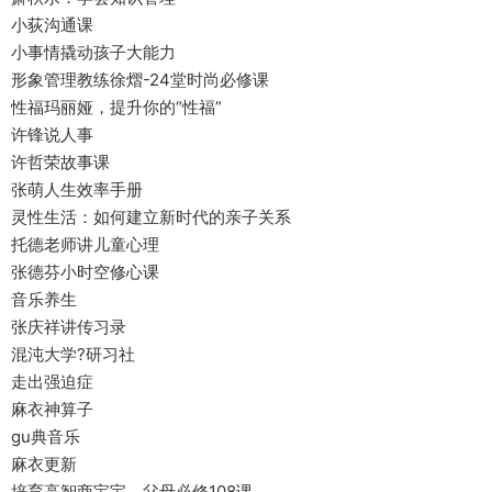
小荻沟通课
小事情撬动孩子大能力
形象管理教练徐熠-24堂时尚必修课
性福玛丽娅，提升你的“性福”
许锋说人事
许哲荣故事课
张萌人生效率手册
灵性生活：如何建立新时代的亲子关系
托德老师讲儿童心理
张德芬小时空修心课
音乐养生
张庆祥讲传习录
混沌大学?研习社
走出强迫症
麻衣神算子
gu典音乐
麻衣更新
培育高智商宝宝，父母必修108课