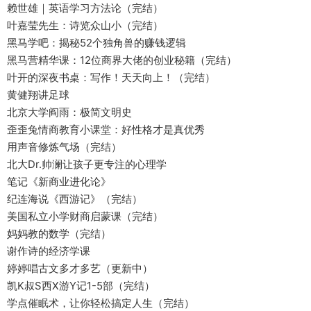
赖世雄｜英语学习方法论（完结）
叶嘉莹先生：诗览众山小（完结）
黑马学吧：揭秘52个独角兽的赚钱逻辑
黑马营精华课：12位商界大佬的创业秘籍（完结）
叶开的深夜书桌：写作！天天向上！（完结）
黄健翔讲足球
北京大学阎雨：极简文明史
歪歪兔情商教育小课堂：好性格才是真优秀
用声音修炼气场（完结）
北大Dr.帅澜让孩子更专注的心理学
笔记《新商业进化论》
纪连海说《西游记》（完结）
美国私立小学财商启蒙课（完结）
妈妈教的数学（完结）
谢作诗的经济学课
婷婷唱古文多才多艺（更新中）
凯K叔S西X游Y记1-5部（完结）
学点催眠术，让你轻松搞定人生（完结）