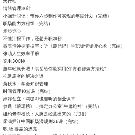
天行动
情绪管理36计
小强升职记：带你六步制作可实现的年度计划（完结）
职场能力方程组（完结）
步步惊心
不懂汇报工作，还想升职加薪
微表情神探姜振宇：听《鹿鼎记》学职场情场读心术（完结）
张萌人生效率手册
充电300秒
趁年轻疯长吧！袁岳给你最实用的“青春修炼方法论”
拖延患者的解决之道
萧秋水：学会知识管理
时间管理10堂课（完结）
婷婷创立：喝咖啡也能听的创业课堂
参透《琅琊榜》，搞定办公室“牛鬼蛇神”（完结）
纽约老李校长：人脉是经营出来的（完结）
雾满拦江中国职场潜规则36讲（完结）
职.场.要赢的漂亮