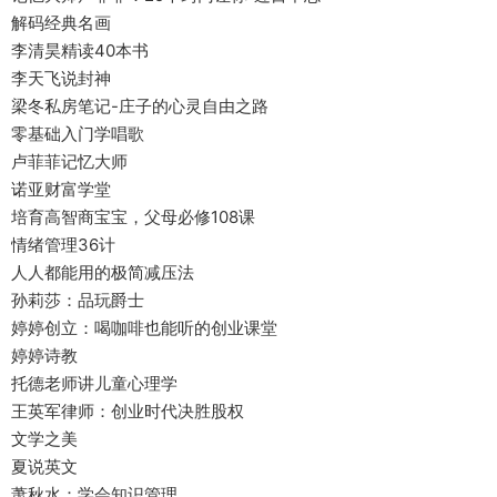
解码经典名画
李清昊精读40本书
李天飞说封神
梁冬私房笔记-庄子的心灵自由之路
零基础入门学唱歌
卢菲菲记忆大师
诺亚财富学堂
培育高智商宝宝，父母必修108课
情绪管理36计
人人都能用的极简减压法
孙莉莎：品玩爵士
婷婷创立：喝咖啡也能听的创业课堂
婷婷诗教
托德老师讲儿童心理学
王英军律师：创业时代决胜股权
文学之美
夏说英文
萧秋水：学会知识管理