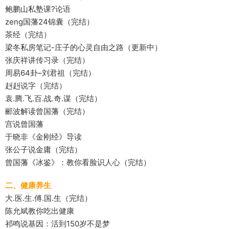
鲍鹏山私塾课?论语
zeng国藩24锦囊（完结）
茶经（完结）
梁冬私房笔记-庄子的心灵自由之路（更新中）
张庆祥讲传习录（完结）
周易64卦–刘君祖（完结）
赳赳说字（完结）
袁.腾.飞.百.战.奇.谋（完结）
郦波解读曾国藩（完结）
宫说曾国藩
于晓非《金刚经》导读
张公子说金庸（完结）
曾国藩《冰鉴》：教你看脸识人心（完结）
二、健康养生
大.医.生.傅.国.生（完结）
陈允斌教你吃出健康
祁鸣说基因：活到150岁不是梦