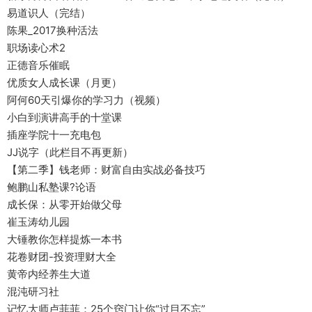
易道识人（完结）
陈果_2017换种活法
职场读心术2
正德音乐催眠
优质女人成长课（月更）
阿何60天引爆你的学习力（视频）
小白到演讲高手的十堂课
插座学院十一充电包
JJ说字（此栏目不再更新）
【第二季】钱老师：财富自由实战必备技巧
鲍鹏山私塾课?论语
成长保：从零开始做父母
崔玉涛幼儿园
大锤教你怎样提炼一本书
花卷财团-投资理财大全
黄帝内经养生大道
混沌研习社
记忆大师卢菲菲：25个窍门让你“过目不忘”