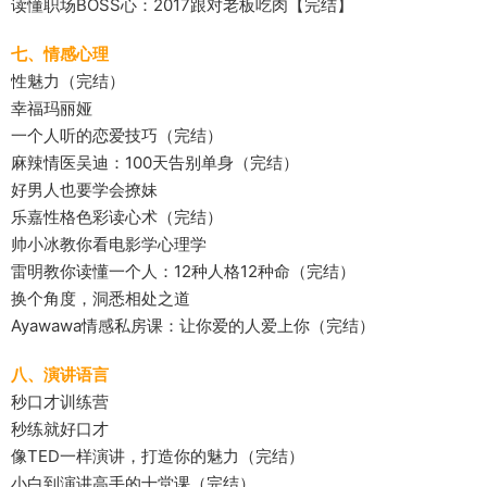
读懂职场BOSS心：2017跟对老板吃肉【完结】
七、情感心理
性魅力（完结）
幸福玛丽娅
一个人听的恋爱技巧（完结）
麻辣情医吴迪：100天告别单身（完结）
好男人也要学会撩妹
乐嘉性格色彩读心术（完结）
帅小冰教你看电影学心理学
雷明教你读懂一个人：12种人格12种命（完结）
换个角度，洞悉相处之道
Ayawawa情感私房课：让你爱的人爱上你（完结）
八、演讲语言
秒口才训练营
秒练就好口才
像TED一样演讲，打造你的魅力（完结）
小白到演讲高手的十堂课（完结）