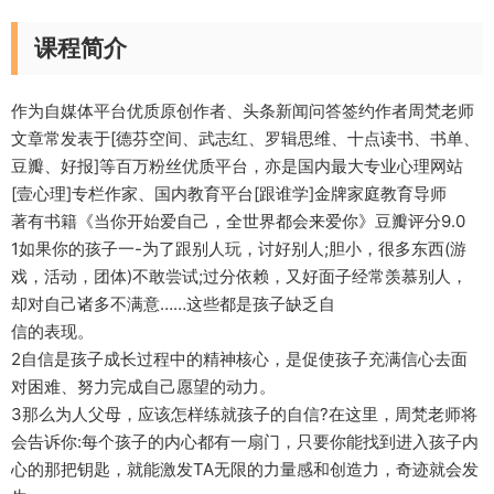
课程简介
作为自媒体平台优质原创作者、头条新闻问答签约作者周梵老师
文章常发表于[德芬空间、武志红、罗辑思维、十点读书、书单、
豆瓣、好报]等百万粉丝优质平台，亦是国内最大专业心理网站
[壹心理]专栏作家、国内教育平台[跟谁学]金牌家庭教育导师
著有书籍《当你开始爱自己，全世界都会来爱你》豆瓣评分9.0
1如果你的孩子一-为了跟别人玩，讨好别人;胆小，很多东西(游
戏，活动，团体)不敢尝试;过分依赖，又好面子经常羡慕别人，
却对自己诸多不满意……这些都是孩子缺乏自
信的表现。
2自信是孩子成长过程中的精神核心，是促使孩子充满信心去面
对困难、努力完成自己愿望的动力。
3那么为人父母，应该怎样练就孩子的自信?在这里，周梵老师将
会告诉你:每个孩子的内心都有一扇门，只要你能找到进入孩子内
心的那把钥匙，就能激发TA无限的力量感和创造力，奇迹就会发