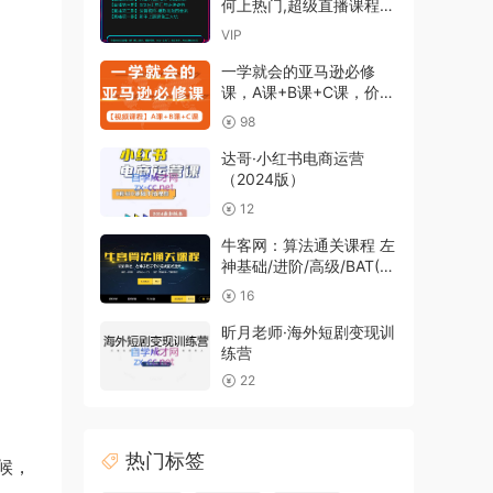
何上热门,超级直播课程1-
5期疯狂卖货
VIP
一学就会的亚马逊必修
课，A课+B课+C课，价值
29800元
98
达哥·小红书电商运营
（2024版）
12
牛客网：算法通关课程 左
神基础/进阶/高级/BAT(含
源码)
16
昕月老师·海外短剧变现训
练营
22
热门标签
候，