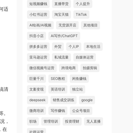
短视频赚钱
直播带货
个人提升
何适
小红书运营
淘宝天猫
TikTok
AI绘画/AI视频
无货源开店
其他项目
抖音小店
Ai写作/ChatGPT
拼多多运营
外贸
个人IP
本地生活
亚马逊运营
私域流量
自媒体运营
微信视频号运营
跨境电商
拍摄剪辑
巨量千川
SEO教程
闲鱼赚钱
搞清
文案变现
英语培训
独立站
deepseek
销售成交训练
google
微商培训
写作赚钱
公众号项目
等。
情况，
职场
管理培训
投资理财
无人直播
，在
社群运营