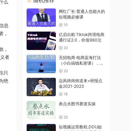
随机推荐
什么
网红厂长·普通人也能火的
短视频必修课
信息
10
者，
亿启出航·Tiktok跨境电商
通行证2.0，价值980元
22
散，
主义者
无招电商·电商蓝海打法
（小白搞钱私密课），价
值6688元
22
你只
为绝
边风炜炜炜道来+研报点
金2021-2023
18
叁点水图书赛道实操
22
短视频运营教程,DOU如