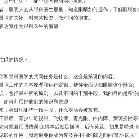
。这些消失了，哪里会有透明的心灵呢?
者，聪明人会从眼科医生那里，知道眼睛如何运作，了解眼睛如
眼睛的关怀，对未来投资，做时间的朋友。
表达我作为眼科医生的愿望:
忙碌的情况下。
你和眼科医学的共同任务是什么。这会是第讲的内容;
眼睛工作的基本原理和运行逻辑，帮你全面认知眼睛这个器官;
识，包括最朴素的原则，以及不同的干预手段。我的目的是帮你
、如何利用好他们的知识和资源:
来，会出现哪些干预手段，什么疾病会被攻克。
干眼症、青少年近视眼、飞蚊症、青光眼、白内障、黄斑变性等
如何规避用眼错误!免得事后顿足捶胸，后悔莫及。如果是特殊
见影的作用，就是避免你成为奔波在不同医院之间的“职业病人”