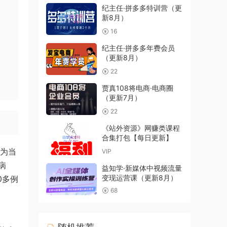
纪主任·拼多多特训营（更
新8月）
16
纪主任·拼多多年费会员
（更新8月）
22
贾真108将电商·电商圈
（更新7月）
22
《站外资源》网赚类课程
合集打包【每日更新】
成为当
VIP
病
益知学·新媒体中视频流量
变现运营课（更新8月）
0多例
68