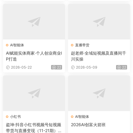
AI智能体
直播带货
AI赋能实体商家·个人创业商业I
赵老师·全域短视频及直播间千
P打造
川实操
2026-05-22
22
2026-05-09
22
小红书
AI智能体
盗坤·抖音小红书视频号短视频
2026AI创富火箭班
带货与直播变现（11-21期）