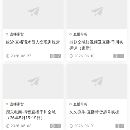
直播带货
直播带货
纹汐·直播话术留人变现训练营
老赵全域短视频及直播·千川实
操课（更新）
2026-06-27
12
2026-06-10
22
直播带货
直播带货
熠东电商·抖音直播千川全域
久久疯牛·直播带货起号实操
（26年5月15-19日）
2026-06-08
12
2026-06-01
8