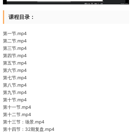
课程目录：
第一节.mp4
第二节.mp4
第三节.mp4
第四节.mp4
第五节.mp4
第六节.mp4
第七节.mp4
第八节.mp4
第九节.mp4
第十节.mp4
第十一节.mp4
第十二节.mp4
第十三节：场景.mp4
第十四节：32期复盘.mp4