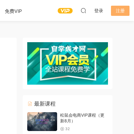
登录
注册
免费VIP
最新课程
松鼠会电商VIP课程（更
新8月）
32