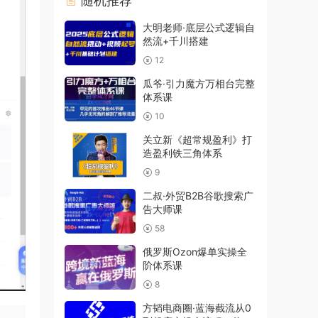
随机推荐
大明老师·底层公式逻辑自
然流+千川搭建
12
瓜爷·引力魔方万相台完整
体系课
10
关立新《超常规盈利》打
造盈利铁三角体系
9
二叔·外贸B2B谷歌搜索广
告大师课
58
俄罗斯Ozon爆单实操全
阶体系课
8
方韬电商圈·蓝海截流从0