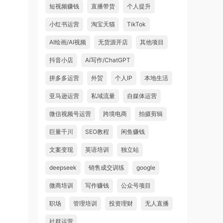
短视频赚钱
直播带货
个人提升
小红书运营
淘宝天猫
TikTok
AI绘画/AI视频
无货源开店
其他项目
抖音小店
Ai写作/ChatGPT
拼多多运营
外贸
个人IP
本地生活
亚马逊运营
私域流量
自媒体运营
微信视频号运营
跨境电商
拍摄剪辑
巨量千川
SEO教程
闲鱼赚钱
文案变现
英语培训
独立站
deepseek
销售成交训练
google
微商培训
写作赚钱
公众号项目
职场
管理培训
投资理财
无人直播
社群运营