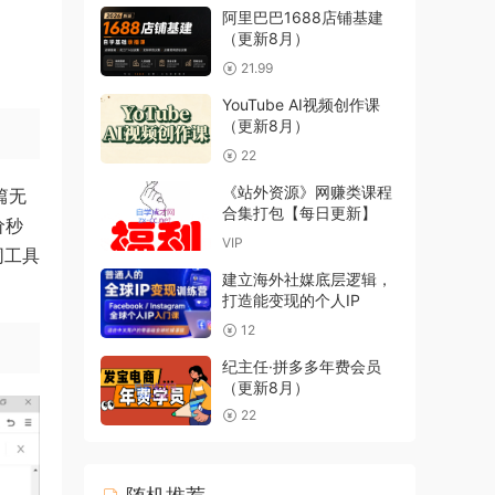
阿里巴巴1688店铺基建
（更新8月）
21.99
YouTube AI视频创作课
（更新8月）
22
《站外资源》网赚类课程
篇无
合集打包【每日更新】
价秒
VIP
同工具
建立海外社媒底层逻辑，
打造能变现的个人IP
12
纪主任·拼多多年费会员
（更新8月）
22