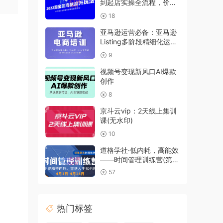
到起店实操全流程，价值
999元
18
亚马逊运营必备：亚马逊
Listing多阶段精细化运营
及SEO策略
9
视频号变现新风口AI爆款
创作
8
京斗云vip：2天线上集训
课(无水印)
10
道格学社·低内耗，高能效
——时间管理训练营(第4
期)
57
热门标签