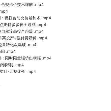
：合规卡位技术详解 .mp4
mp4
利：反拼价防比价暴利术 .mp4
高点击拼多多神图速成 .mp4
费自然流高投产起爆 .mp4
多高投产+强付费双解 .mp4
流量转化双爆破 .mp4
因 .mp4
操：限时限量强势出横幅 .mp4
额限制 .mp4
类目-无视比价 .mp4
4