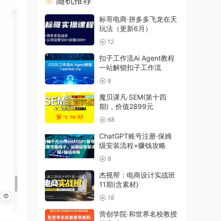
随机推荐
标哥电商·拼多多飞龙在天
玩法（更新6月）
12
扣子工作流Ai Agent教程
一站解锁扣子工作流
8
魔贝课凡·SEM(第十四
期)，价值2899元
68
ChatGPT账号注册·保姆
级安装流程+赚钱攻略
8
杰视帮：电商设计实战班
11期(含素材)
18
营创学院·和世界名校教授