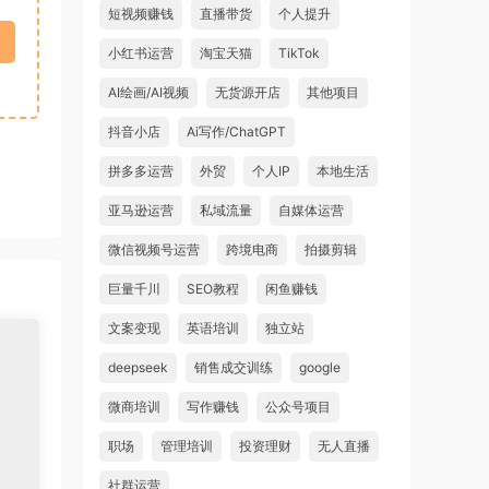
短视频赚钱
直播带货
个人提升
小红书运营
淘宝天猫
TikTok
AI绘画/AI视频
无货源开店
其他项目
抖音小店
Ai写作/ChatGPT
拼多多运营
外贸
个人IP
本地生活
亚马逊运营
私域流量
自媒体运营
微信视频号运营
跨境电商
拍摄剪辑
巨量千川
SEO教程
闲鱼赚钱
文案变现
英语培训
独立站
deepseek
销售成交训练
google
微商培训
写作赚钱
公众号项目
职场
管理培训
投资理财
无人直播
社群运营