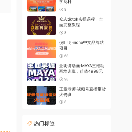
学商科
9
众志tiktok实操课程，全
面完整教程
8
倪叶明·niche中文品牌站
项目
68
亚明讲动画·MAYA三维动
画培训班，价值4998元
98
王童老师·视频号直播带货
火箭班
8
热门标签