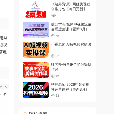
《站外资源》网赚类课程
合集打包【每日更新】
VIP
益知学·新媒体中视频流量
变现运营课（更新8月）
68
AI
小霍老师·AI短视频实操课
短视
搭建
22
叶老师·故事IP全能剪辑创
作课
12
扶苏老师·2026抖音短视
频运营课程（更新8月）
58