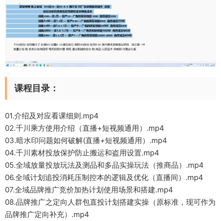
课程目录：
01.介绍及对应看课细则.mp4
02.千川乘方使用介绍（直播+短视频通用）.mp4
03.暗水印问题如何破解(直播+短视频通用）.mp4
04.千川素材投放保护防止搬运和盗用设置.mp4
05.全域放量投放玩法及测品和多品实操玩法（推商品）.mp4
06.全域计划追投消耗压制控本的逻辑及优化（直播间）.mp4
07.全域品牌推广竞价加热计划使用场景和搭建.mp4
08.品牌推广之定向人群包直投计划搭建实操（原标准，现可作为
品牌推广定向补充）.mp4