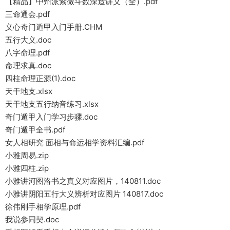
【精品】中州派紫微斗数深造讲义（全）.pdf
三命通会.pdf
义心奇门遁甲入门手册.CHM
五行大义.doc
八字命理.pdf
命理求真.doc
四柱命理正源(1).doc
天干地支.xlsx
天干地支五行纳音练习.xlsx
奇门遁甲入门学习步骤.doc
奇门遁甲全书.pdf
女人相研究 面相与命运相学资料汇编.pdf
小雅周易.zip
小雅四柱.zip
小雅讲河图洛书之真义对应图片，140811.doc
小雅讲阴阳五行大义辨析对应图片 140817.doc
徐伟刚手相学原理.pdf
我说参同契.doc