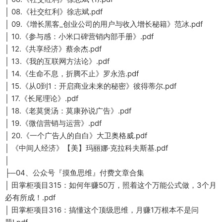
│ 08.《社交红利》徐志斌.pdf
│ 09.《增长黑客_创业公司的用户与收入增长秘籍》范冰.pdf
│ 10.《参与感：小米口碑营销内部手册》.pdf
│ 12.《共享经济》蔡余杰.pdf
│ 13.《我的互联网方法论》.pdf
│ 14.《生命不息，折腾不止》罗永浩.pdf
│ 15.《从0到1：开启商业未来的秘密》彼得蒂尔.pdf
│ 17.《长尾理论》.pdf
│ 18.《老莫煲汤：莫康孙说广告》.pdf
│ 19.《微信营销与运营》.pdf
│ 20.《一个广告人的自白》大卫奥格威.pdf
│ 《中间人经济》【美】玛丽娜·克拉科夫斯基.pdf
│
├─04、公众号『摸鱼思维』付费文章合集
│ 田掌柜项目315：如何年赚50万，照着这个万能公式做，3个月
必有所成！.pdf
│ 田掌柜项目316：搞懂这个顶级思维，月赚1万根本不是问