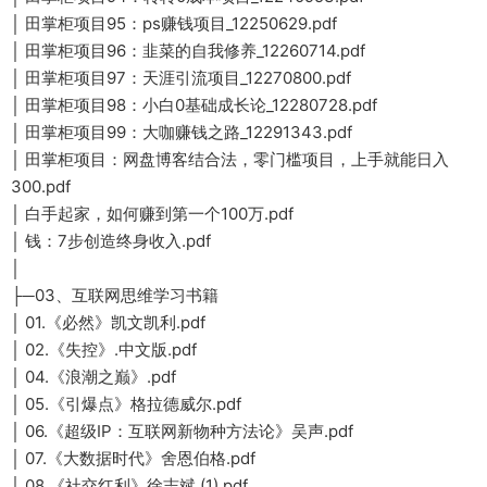
│ 田掌柜项目95：ps赚钱项目_12250629.pdf
│ 田掌柜项目96：韭菜的自我修养_12260714.pdf
│ 田掌柜项目97：天涯引流项目_12270800.pdf
│ 田掌柜项目98：小白0基础成长论_12280728.pdf
│ 田掌柜项目99：大咖赚钱之路_12291343.pdf
│ 田掌柜项目：网盘博客结合法，零门槛项目，上手就能日入
300.pdf
│ 白手起家，如何赚到第一个100万.pdf
│ 钱：7步创造终身收入.pdf
│
├─03、互联网思维学习书籍
│ 01.《必然》凯文凯利.pdf
│ 02.《失控》.中文版.pdf
│ 04.《浪潮之巅》.pdf
│ 05.《引爆点》格拉德威尔.pdf
│ 06.《超级IP：互联网新物种方法论》吴声.pdf
│ 07.《大数据时代》舍恩伯格.pdf
│ 08.《社交红利》徐志斌 (1).pdf