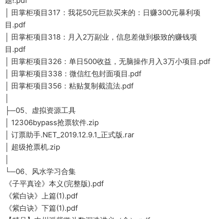
题!.pdf
│ 田掌柜项目317：我花50元巨款买来的：日赚300元暴利项
目.pdf
│ 田掌柜项目318：月入2万副业，信息差做到极致的赚钱项
目.pdf
│ 田掌柜项目326：单日500收益，无脑操作月入3万小项目.pdf
│ 田掌柜项目338：微信红包封面项目.pdf
│ 田掌柜项目356：粘贴复制截流法.pdf
│
├─05、虚拟资源工具
│ 12306bypass抢票软件.zip
│ 订票助手.NET_2019.12.9.1_正式版.rar
│ 超级抢票机.zip
│
└─06、风水学习合集
《子平真诠》本义(完整版).pdf
《紫白诀》上篇(1).pdf
《紫白诀》下篇(1).pdf