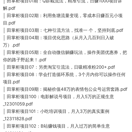
│ 田掌柜项目01期：Q群截流法，精准引流，日赚1000项目讲
解.pdf
│ 田掌柜项目02期：利用鱼塘流量变现，零成本日赚百元小项
目.pdf
│ 田掌柜项目03期：七种引流方法，找准一 个，坚持到底.pdf
│ 田掌柜项目04期：项目优化思路（从月入几百到日入破
万）.pdf
│ 田掌柜项目05期：全自动微信躺赚玩法，操作美团优惠券，把
你的路子野起来！.pdf
│ 田掌柜项目07：另类淘宝引流法，日吸精准粉200+.pdf
│ 田掌柜项目08：学会打造循环系统，3个月内你可以操作任何
项目.pdf
│ 田掌柜项目09期：揭秘价值48万的表情包公众号运营套路.pdf
│ 田掌柜项目100：电影解说号项目，月入5万的正规生意
_12301059.pdf
│ 田掌柜项目101：小吃培训项目，月入3万的真实案例
_12311828.pdf
│ 田掌柜项目102：B站赚钱项目，月入过万的简单生意