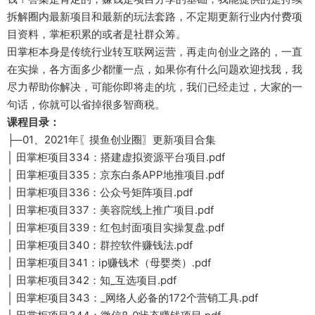
拆解圈内最新项目和最新的玩法套路，不定期更新行业内付费项
目资料，掌柜积累的或者是社群众筹。
田掌柜本身是传统行业转互联网运营，再走向创业之路的，一直
在实操，各方面多少都懂一点，如果你有什么问题欢迎找我，我
尽力帮助你解决，可能你即将走的坑，我们已经走过，大家的一
句话，你就可以省掉很多智商税。
课程目录：
├─01、2021年〖摸鱼创业圈〗更新项目合集
│ 田掌柜项目334：搭建虚拟资源平台项目.pdf
│ 田掌柜项目335：京东白条APP地推项目.pdf
│ 田掌柜项目336：公众号矩阵项目.pdf
│ 田掌柜项目337：美容院线上推广项目.pdf
│ 田掌柜项目339：红包封面项目实操复盘.pdf
│ 田掌柜项目340：群控软件赚钱法.pdf
│ 田掌柜项目341：ip赚钱术（母婴类）.pdf
│ 田掌柜项目342：知_互选项目.pdf
│ 田掌柜项目343：_网络人必备的172个营销工具.pdf