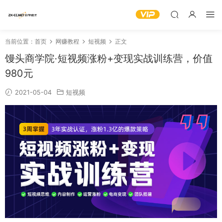
当前位置：
首页
网赚教程
短视频
正文
馒头商学院·短视频涨粉+变现实战训练营，价值
980元
2021-05-04
短视频