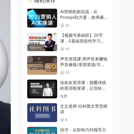
随机推荐
AI营销抢跑实战：从
Prompt到方案，效率碾压
同行
22
【视频号基础班】20节
课，0基础系统性学习视
频号内容运营+引流+快速
10
变现
声音变现课:用声音来赚钱
声音修炼/变现资源/月入
过万
10
徐欢欢英语课：颠覆传统
的英语蜕变课，让你轻松
说英语
免费
文丘老师·社科图文带货精
讲
8
恒洋：从影响力到领导力