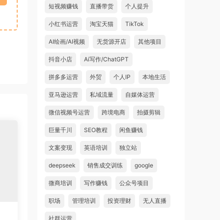
短视频赚钱
直播带货
个人提升
小红书运营
淘宝天猫
TikTok
AI绘画/AI视频
无货源开店
其他项目
抖音小店
Ai写作/ChatGPT
拼多多运营
外贸
个人IP
本地生活
亚马逊运营
私域流量
自媒体运营
微信视频号运营
跨境电商
拍摄剪辑
巨量千川
SEO教程
闲鱼赚钱
文案变现
英语培训
独立站
deepseek
销售成交训练
google
微商培训
写作赚钱
公众号项目
职场
管理培训
投资理财
无人直播
社群运营