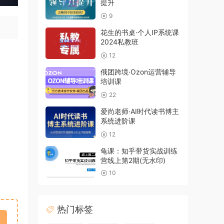
提升
9
花生的书桌·个人IP系统课
2024私教班
12
俄团跨境·Ozon运营辅导
培训课
22
爱尚老师·AI时代读书博主
系统进阶课
12
龟课：知乎带货实战训练
营线上第2期(无水印)
10
热门标签