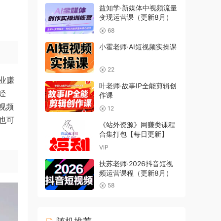
益知学·新媒体中视频流量
变现运营课（更新8月）
68
小霍老师·AI短视频实操课
22
业赚
叶老师·故事IP全能剪辑创
经
作课
视频
12
也可
《站外资源》网赚类课程
合集打包【每日更新】
VIP
扶苏老师·2026抖音短视
频运营课程（更新8月）
58