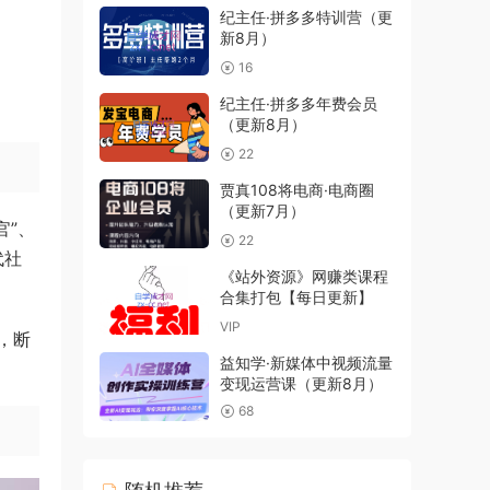
纪主任·拼多多特训营（更
新8月）
16
纪主任·拼多多年费会员
（更新8月）
22
贾真108将电商·电商圈
（更新7月）
官”、
22
代社
《站外资源》网赚类课程
合集打包【每日更新】
VIP
，断
益知学·新媒体中视频流量
变现运营课（更新8月）
68