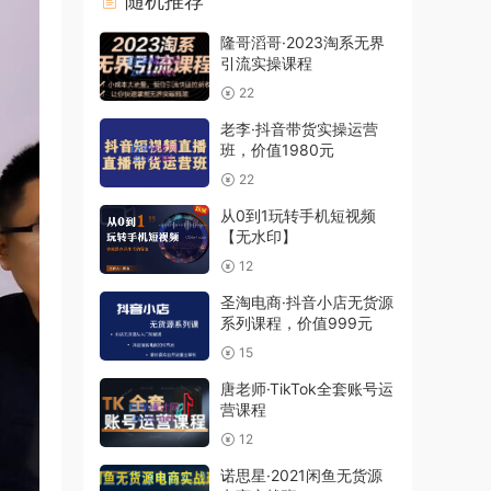
随机推荐
隆哥滔哥·2023淘系无界
引流实操课程
22
老李·抖音带货实操运营
班，价值1980元
22
从0到1玩转手机短视频
【无水印】
12
圣淘电商·抖音小店无货源
系列课程，价值999元
15
唐老师·TikTok全套账号运
营课程
12
诺思星·2021闲鱼无货源