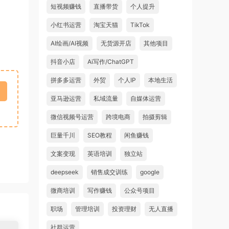
短视频赚钱
直播带货
个人提升
小红书运营
淘宝天猫
TikTok
AI绘画/AI视频
无货源开店
其他项目
抖音小店
Ai写作/ChatGPT
拼多多运营
外贸
个人IP
本地生活
亚马逊运营
私域流量
自媒体运营
微信视频号运营
跨境电商
拍摄剪辑
巨量千川
SEO教程
闲鱼赚钱
文案变现
英语培训
独立站
deepseek
销售成交训练
google
微商培训
写作赚钱
公众号项目
职场
管理培训
投资理财
无人直播
社群运营