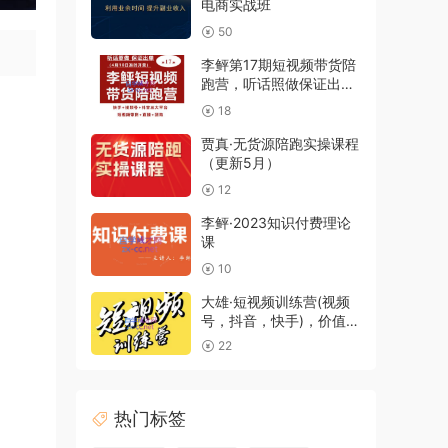
电商实战班
50
李鲆第17期短视频带货陪
跑营，听话照做保证出单
（短视频带货+直播+团
18
购）
贾真·无货源陪跑实操课程
（更新5月）
12
李鲆·2023知识付费理论
课
10
大雄·短视频训练营(视频
号，抖音，快手)，价值
4980元
22
热门标签