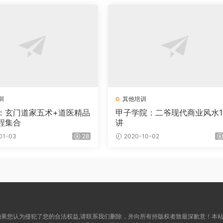
训
其他培训
：玄门道家五术+道医精品
甲子学院：二爷现代商业风水1
程集合
讲
01-03
28
2020-10-02
关，如果您认为侵犯了您的合法权益,请联系我们删除，并向所有持版权者致最深歉意！