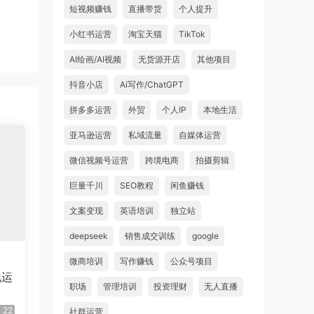
短视频赚钱
直播带货
个人提升
小红书运营
淘宝天猫
TikTok
AI绘画/AI视频
无货源开店
其他项目
抖音小店
Ai写作/ChatGPT
拼多多运营
外贸
个人IP
本地生活
亚马逊运营
私域流量
自媒体运营
微信视频号运营
跨境电商
拍摄剪辑
巨量千川
SEO教程
闲鱼赚钱
文案变现
英语培训
独立站
deepseek
销售成交训练
google
微商培训
写作赚钱
公众号项目
化运
职场
管理培训
投资理财
无人直播
22
社群运营