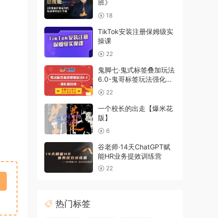
班》
18
TikTok安装注册保姆级实
操课
22
鬼脚七·鬼式标签叠加玩法
6.0-鬼哥标签玩法强化高
效版，价值5800元
22
一个校长的出走【爆米花
版】
6
谷老师·14天ChatGPT赋
能HR业务提效训练营
22
热门标签