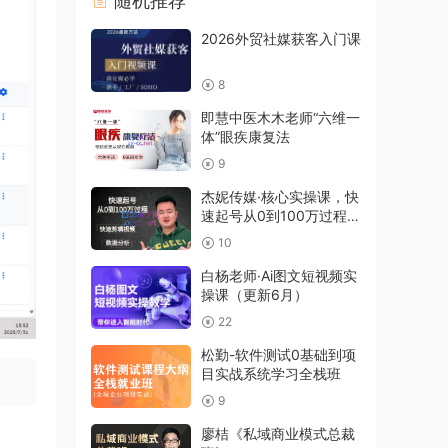
随机推荐
2026外贸社媒获客入门课
8
即慧中医木木老师“六维一
体”眼疾康复法
9
杰妮传媒·核心实操课，快
速起号从0到100万过程，
价值388元
10
白杨老师·Ai图文短视频实
操课（更新6月）
22
松勤-软件测试0基础到项
目实战系统学习全栈班
9
廖桔《私域商业模式总裁