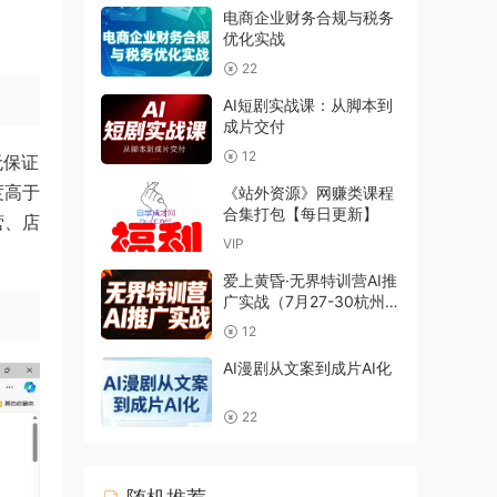
电商企业财务合规与税务
优化实战
22
AI短剧实战课：从脚本到
成片交付
12
无保证
度高于
《站外资源》网赚类课程
合集打包【每日更新】
营、店
VIP
爱上黄昏·无界特训营AI推
广实战（7月27-30杭州线
下课）【音频+字幕
12
+pdf】
AI漫剧从文案到成片AI化
22