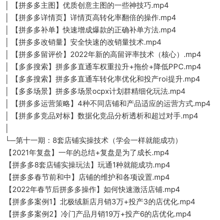
│ 【拼多多主图】优质创意主图的一些神技巧.mp4
│ 【拼多多详情页】详情页高转化率翻倍的操作.mp4
│ 【拼多多补单】快速增成爆款的正确补单方法.mp4
│ 【拼多多改销量】安全快速的改销量技术.mp4
│ 【拼多多留评价】2022年新的高留评率技术（核心）.mp4
│ 【多多搜索】拼多多直通车权重拉升+拖价+降低PPC.mp4
│ 【多多搜索】拼多多直通车转化率优化和投产roi提升.mp4
│ 【多多场景】拼多多场景ocpx计划群精细化玩法.mp4
│ 【拼多多运营策略】4种不同店铺和产品适应的运营方式.mp4
│ 【拼多多竞品对标】数据化竞品分析透析和超过对手.mp4
│
└─第十一期：8套店铺实操技术（学会一样就能成功）
【2021年复盘】一年的总结+复盘是为了成长.mp4
【拼多多8套店铺实操玩法】玩通1种就能成功.mp4
【拼多多春节前和中】店铺的维护和各项设置.mp4
【2022年春节后拼多多操作】如何快速激活店铺.mp4
【拼多多案例1】北极绒新店月销3万+投产3的店优化.mp4
【拼多多案例2】冷门产品月销19万+投产6的店优化.mp4