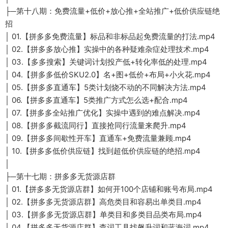
├─第十八期：免费流量+低价+放心推+全站推广+低价供应链绝
招
│ 01.【拼多多免费流量】标品和非标品起免费流量的打法.mp4
│ 02.【拼多多放心推】实操中的各种疑难杂症处理技术.mp4
│ 03.【多多搜索】关键词计划投产低+转化率低的处理.mp4
│ 04.【拼多多低价SKU2.0】名+图+低价+布局+小火花.mp4
│ 05.【拼多多直通车】5类计划烧不动的不同解决方法.mp4
│ 06.【拼多多直通车】5类推广方式怎么选+配合.mp4
│ 07.【拼多多全站推广优化】实操中遇到的难点解决.mp4
│ 08.【拼多多截流同行】直接抢同行流量来爬升.mp4
│ 09.【拼多多间歇性开车】直通车+免费流量兼顾.mp4
│ 10.【拼多多低价供应链】找到超低价供应链的绝招.mp4
│
├─第十七期：拼多多无货源店群
│ 01.【拼多多无货源店群】如何开100个店铺和账号布局.mp4
│ 02.【拼多多无货源店群】高危类目和容易出单类目.mp4
│ 03.【拼多多无货源店群】单类目和多类目品类布局.mp4
│ 04.【拼多多无货源店群】查词工具找飙升词和蓝海词.mp4