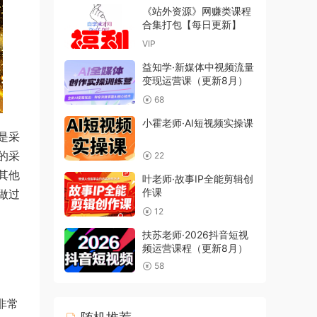
《站外资源》网赚类课程
合集打包【每日更新】
VIP
益知学·新媒体中视频流量
变现运营课（更新8月）
68
小霍老师·AI短视频实操课
是采
的采
22
其他
叶老师·故事IP全能剪辑创
作课
做过
12
扶苏老师·2026抖音短视
频运营课程（更新8月）
58
非常