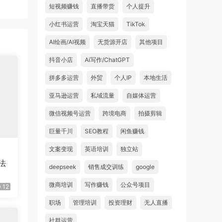
短视频赚钱
直播带货
个人提升
小红书运营
淘宝天猫
TikTok
AI绘画/AI视频
无货源开店
其他项目
抖音小店
Ai写作/ChatGPT
拼多多运营
外贸
个人IP
本地生活
亚马逊运营
私域流量
自媒体运营
微信视频号运营
跨境电商
拍摄剪辑
巨量千川
SEO教程
闲鱼赚钱
文案变现
英语培训
独立站
法
deepseek
销售成交训练
google
微商培训
写作赚钱
公众号项目
12
职场
管理培训
投资理财
无人直播
社群运营