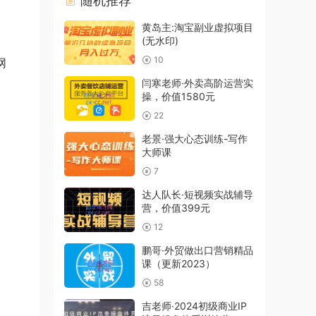
随机推荐
黄岛主:淘宝副业虚拟项目
(无水印)
10
网
闫寒老师·外卖高阶运营实
操，价值1580元
22
老景·强大心态训练-写作
大师课
7
达人队长·短视频实战辅导
营，价值399元
12
鹏哥·外贸做出口营销精品
课（更新2023）
58
吉老师·2024初级商业IP