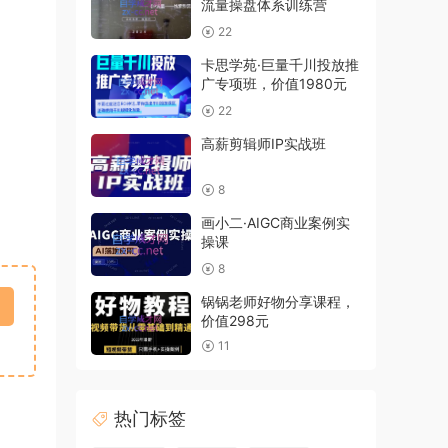
流量操盘体系训练营
22
卡思学苑·巨量千川投放推
广专项班，价值1980元
22
高薪剪辑师IP实战班
8
画小二·AIGC商业案例实
操课
8
锅锅老师好物分享课程，
价值298元
11
热门标签