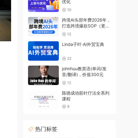
优化
10
跨境AI头部年费2026年，
打造跨境爆款SOP（更新
6月）
12
Linda子叶·AI外贸宝典
22
johnhuu教英语(单词/发
音/翻译)，价值300元
12
陈德成动筋针疗法全系列
课程
9
热门标签