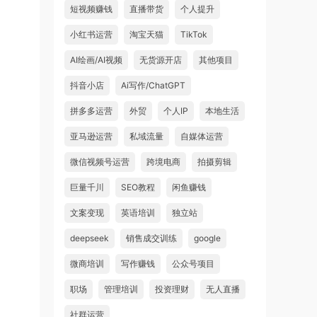
短视频赚钱
直播带货
个人提升
小红书运营
淘宝天猫
TikTok
AI绘画/AI视频
无货源开店
其他项目
抖音小店
Ai写作/ChatGPT
拼多多运营
外贸
个人IP
本地生活
亚马逊运营
私域流量
自媒体运营
微信视频号运营
跨境电商
拍摄剪辑
巨量千川
SEO教程
闲鱼赚钱
文案变现
英语培训
独立站
deepseek
销售成交训练
google
微商培训
写作赚钱
公众号项目
职场
管理培训
投资理财
无人直播
社群运营