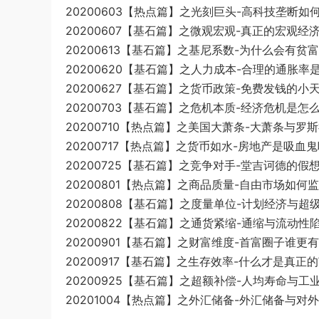
20200603【热点篇】之光刻巨头-高科技垄断如何
20200607【基石篇】之微观宏观-真正的宏观经济
20200613【基石篇】之基尼系数-为什么会有贫富
20200620【基石篇】之人力成本-合理的通胀率是
20200627【基石篇】之货币政策-免费发钱的小天
20200703【基石篇】之危机本质-经济危机是怎么
20200710【热点篇】之美国大萧条-大萧条与罗斯
20200717【热点篇】之货币如水-房地产是吸血鬼吗
20200725【基石篇】之竞争对手-堂吉诃德的假想
20200801【热点篇】之商品质量-自由市场如何监
20200808【基石篇】之度量单位-计划经济与超级
20200822【基石篇】之通货紧缩-通缩与流动性陷
20200901【基石篇】之财富维度-首富圈子谁更有
20200917【基石篇】之生存效率-什么才是真正的
20200925【基石篇】之超额补偿-人均寿命与工业
20201004【热点篇】之外汇储备-外汇储备与对外