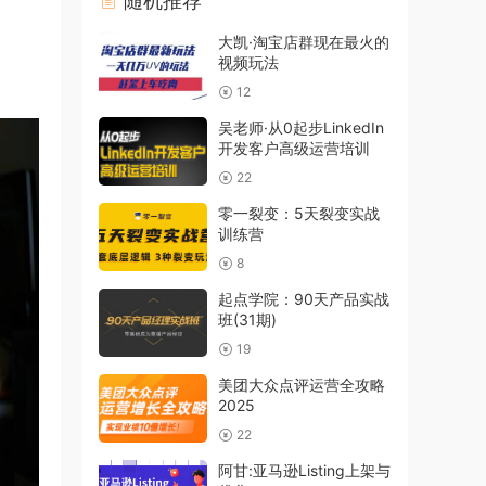
随机推荐
大凯·淘宝店群现在最火的
视频玩法
12
吴老师·从0起步LinkedIn
开发客户高级运营培训
22
零一裂变：5天裂变实战
训练营
8
起点学院：90天产品实战
班(31期)
19
美团大众点评运营全攻略
2025
22
阿甘:亚马逊Listing上架与