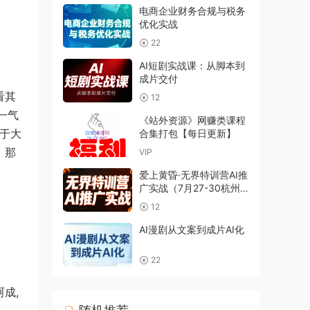
电商企业财务合规与税务
优化实战
22
AI短剧实战课：从脚本到
成片交付
看其
12
一气
《站外资源》网赚类课程
决于大
合集打包【每日更新】
，那
VIP
爱上黄昏·无界特训营AI推
广实战（7月27-30杭州线
下课）【音频+字幕
12
+pdf】
AI漫剧从文案到成片AI化
22
成,