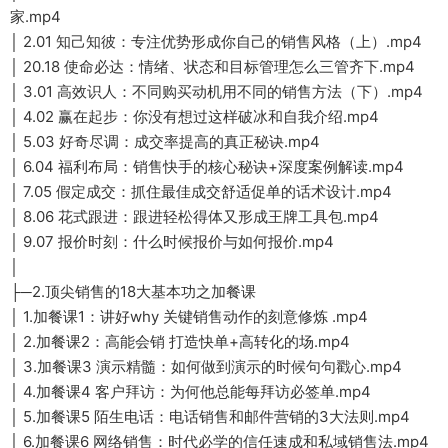
家.mp4
│ 2.01 知己知彼：专注优势形成你自己的销售风格（上）.mp4
│ 20.18 使命必达：情绪、状态和目标管理怎么三管齐下.mp4
│ 3.01 高效识人：不同购买动机用不同的销售方法（下）.mp4
│ 4.02 赢在起步：你没有想过这样破冰和自我介绍.mp4
│ 5.03 好奇尽调：成交率提高的真正秘诀.mp4
│ 6.04 福利布局：销售快手的核心秘诀+深度案例解读.mp4
│ 7.05 假定成交：抓住最佳成交舒适促单的话术设计.mp4
│ 8.06 花式跟进：跟进轻松得体又形成王牌工具包.mp4
│ 9.07 报价时刻：什么时候报价与如何报价.mp4
│
├─2.顶尖销售的18大基本功之加餐课
│ 1.加餐课1：讲好why 关键销售动作的刻意修炼 .mp4
│ 2.加餐课2：高能会销 打造快单+高转化的场.mp4
│ 3.加餐课3 演示精髓：如何做到演示的时候句句戳心.mp4
│ 4.加餐课4 客户拜访：为何他总能每拜访必签单.mp4
│ 5.加餐课5 陌生电话：电话销售和邮件营销的3大法则.mp4
│ 6.加餐课6 网络销售：时代必学的信任速成和私域销售法.mp4