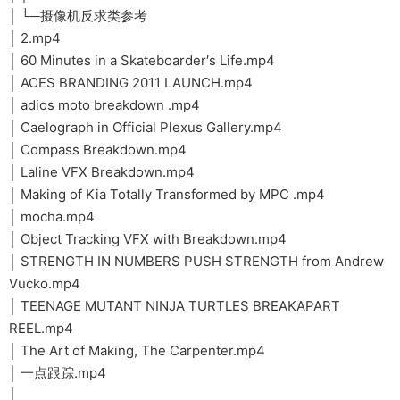
│ └─摄像机反求类参考
│ 2.mp4
│ 60 Minutes in a Skateboarder′s Life.mp4
│ ACES BRANDING 2011 LAUNCH.mp4
│ adios moto breakdown .mp4
│ Caelograph in Official Plexus Gallery.mp4
│ Compass Breakdown.mp4
│ Laline VFX Breakdown.mp4
│ Making of Kia Totally Transformed by MPC .mp4
│ mocha.mp4
│ Object Tracking VFX with Breakdown.mp4
│ STRENGTH IN NUMBERS PUSH STRENGTH from Andrew
Vucko.mp4
│ TEENAGE MUTANT NINJA TURTLES BREAKAPART
REEL.mp4
│ The Art of Making, The Carpenter.mp4
│ 一点跟踪.mp4
│