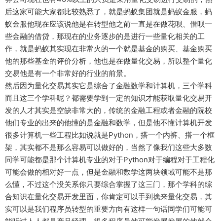
后这家可能大家都比较熟悉了，就是蚂蚁集团就是蚂蚁金服，蚂
蚁金服他现在应该说他是在转型他之前一直是在做花呗、借呗一
些金融的借贷，那现在的业务逐步的是进行一些量化相关的工
作，就是蚂蚁其实现在非常火的一个就是基金的购买、基金购买
他的那些基金的评价分析，他也是在做量化交易，所以整个量化
交易他是有一个非常好的行业的前景。
然后因为量化交易其实它是综合了金融数学和计算机，三个学科
而且这三个学科呢？都需要学到一定的知识才能获取量化交易开
发的人才其实是空缺非常大的，传统的金融工程或者金融的院校
他们专业的出来的他懂的是金融和数学，但是他不懂计算机开发
很多计算机一些工程比如说就是Python，搭一个内裤、搭一个框
架，其实都不是那么容易可以做好的，当然了像我们这些大多数
同学可能都是那个计算机专业的对于Python对于编程对于工程化
可能会做的相对好一点，但是金融和数学这两块领域可能不是那
么懂，不过这个没关系你只要综合掌握了这三门，那个学科的综
合知识在量化交易开发里面，你肯定可以手到擒来量化交易，其
实可以是我们程序员转型的重要方向有这样一句话同学们可能可